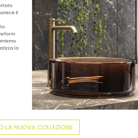
ettato
unisce il
ito
 Newform
namismo
atizza la
 LA NUOVA COLLEZIONE