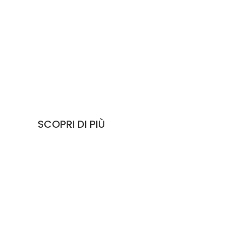
I NOSTRI PARTNER
PERFORMANCE E DESIGN PER VALORIZZARE GLI
AMBIENTI
SCOPRI DI PIÙ