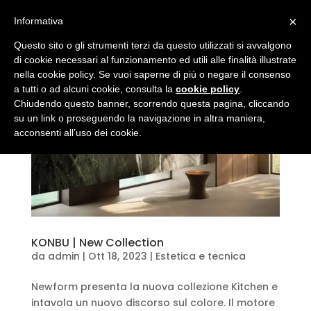
×
Informativa
Questo sito o gli strumenti terzi da questo utilizzati si avvalgono
di cookie necessari al funzionamento ed utili alle finalità illustrate
nella cookie policy. Se vuoi saperne di più o negare il consenso
a tutti o ad alcuni cookie, consulta la
cookie policy
.
Chiudendo questo banner, scorrendo questa pagina, cliccando
su un link o proseguendo la navigazione in altra maniera,
acconsenti all’uso dei cookie.
KONBU | New Collection
da
admin
|
Ott 18, 2023
|
Estetica e tecnica
Newform presenta la nuova collezione Kitchen e
intavola un nuovo discorso sul colore. Il motore