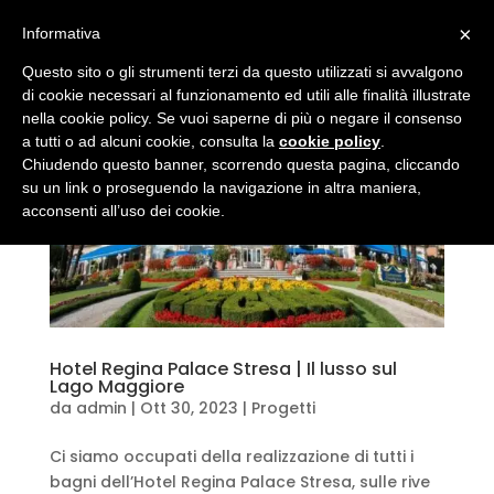
×
Informativa
Questo sito o gli strumenti terzi da questo utilizzati si avvalgono
di cookie necessari al funzionamento ed utili alle finalità illustrate
nella cookie policy. Se vuoi saperne di più o negare il consenso
a tutti o ad alcuni cookie, consulta la
cookie policy
.
Chiudendo questo banner, scorrendo questa pagina, cliccando
su un link o proseguendo la navigazione in altra maniera,
acconsenti all’uso dei cookie.
Hotel Regina Palace Stresa | Il lusso sul
Lago Maggiore
da
admin
|
Ott 30, 2023
|
Progetti
Ci siamo occupati della realizzazione di tutti i
bagni dell’Hotel Regina Palace Stresa, sulle rive