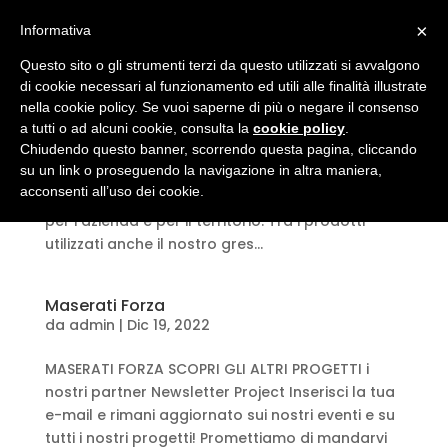
×
Informativa
Petronas Santena
Questo sito o gli strumenti terzi da questo utilizzati si avvalgono
da
admin
|
Feb 14, 2023
di cookie necessari al funzionamento ed utili alle finalità illustrate
nella cookie policy. Se vuoi saperne di più o negare il consenso
PETRONAS SANTENA Il 9 marzo 2018 si è
a tutti o ad alcuni cookie, consulta la
cookie policy
.
Chiudendo questo banner, scorrendo questa pagina, cliccando
inaugurato il nuovo centro di ricerca e sviluppo
su un link o proseguendo la navigazione in altra maniera,
della Petronas a Santena, in provincia di Torino.
acconsenti all’uso dei cookie.
Il centro rappresenterà un’importante risorsa
per l’azienda e per il territorio. Tra i prodotti
utilizzati anche il nostro gres...
Maserati Forza
da
admin
|
Dic 19, 2022
MASERATI FORZA SCOPRI GLI ALTRI PROGETTI i
nostri partner Newsletter Project Inserisci la tua
e-mail e rimani aggiornato sui nostri eventi e su
tutti i nostri progetti! Promettiamo di mandarvi