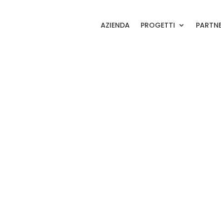
AZIENDA
PROGETTI
PARTN
-07-02 at 14.54.48 (1)