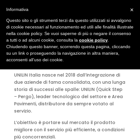
×
Informativa
Unilin Italia
Questo sito o gli strumenti terzi da questo utilizzati si avvalgono
di cookie necessari al funzionamento ed utili alle finalità illustrate
nella cookie policy. Se vuoi saperne di più o negare il consenso
a tutti o ad alcuni cookie, consulta la
cookie policy
.
Chiudendo questo banner, scorrendo questa pagina, cliccando
su un link o proseguendo la navigazione in altra maniera,
acconsenti all’uso dei cookie.
UNILIN Italia nasce nel 2018 dall’integrazione di
due aziende di fama consolidata, con una lunga
storia di successi alle spalle: UNILIN (Quick Step
– Pergo), leader tecnologico del settore e Area
Pavimenti, distributore da sempre votato al
servizio.
L’obiettivo è portare sul mercato il prodotto
migliore con il servizio più efficiente, a condizioni
più concorrenziali.