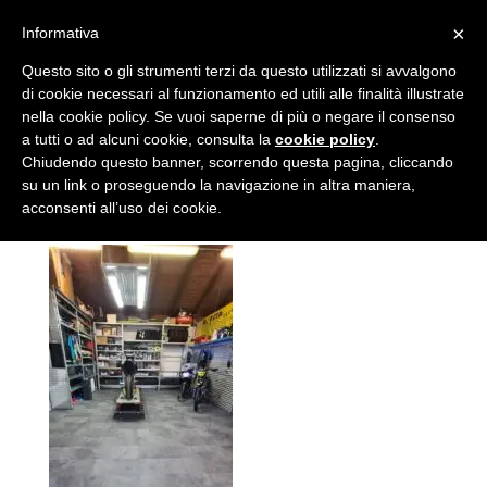
×
Informativa
210f371a-aa0f-4af0-
Questo sito o gli strumenti terzi da questo utilizzati si avvalgono
di cookie necessari al funzionamento ed utili alle finalità illustrate
b776-2dea74e9fd85
nella cookie policy. Se vuoi saperne di più o negare il consenso
a tutti o ad alcuni cookie, consulta la
cookie policy
.
da
admin
|
Apr 8, 2021
Chiudendo questo banner, scorrendo questa pagina, cliccando
su un link o proseguendo la navigazione in altra maniera,
acconsenti all’uso dei cookie.